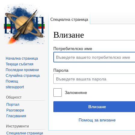
Специална страница
Влизане
Направо към:
навигация
,
търсене
Потребителско име
Начална страница
Текущи събития
Последни промени
Парола
Случайна страница
Помощ
sitesupport
Запомняне
Общност
Портал
Влизане
Разговори
Гласувания
Помощ за влизане
Инструменти
Специални страници