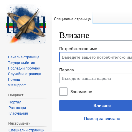
Специална страница
Влизане
Направо към:
навигация
,
търсене
Потребителско име
Начална страница
Текущи събития
Последни промени
Парола
Случайна страница
Помощ
sitesupport
Запомняне
Общност
Портал
Влизане
Разговори
Гласувания
Помощ за влизане
Инструменти
Специални страници