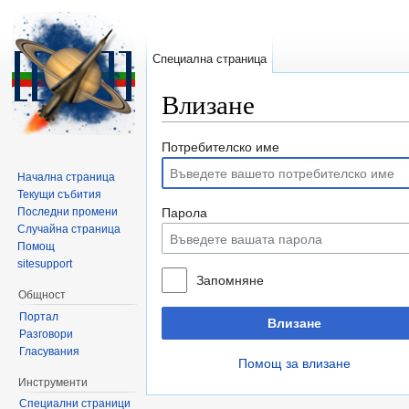
Специална страница
Влизане
Направо към:
навигация
,
търсене
Потребителско име
Начална страница
Текущи събития
Последни промени
Парола
Случайна страница
Помощ
sitesupport
Запомняне
Общност
Портал
Влизане
Разговори
Гласувания
Помощ за влизане
Инструменти
Специални страници