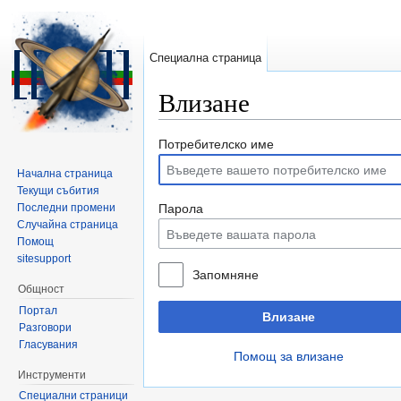
Специална страница
Влизане
Направо към:
навигация
,
търсене
Потребителско име
Начална страница
Текущи събития
Последни промени
Парола
Случайна страница
Помощ
sitesupport
Запомняне
Общност
Портал
Влизане
Разговори
Гласувания
Помощ за влизане
Инструменти
Специални страници