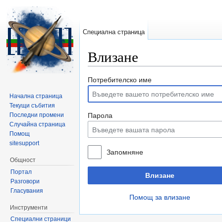
Специална страница
Влизане
Направо към:
навигация
,
търсене
Потребителско име
Начална страница
Текущи събития
Последни промени
Парола
Случайна страница
Помощ
sitesupport
Запомняне
Общност
Портал
Влизане
Разговори
Гласувания
Помощ за влизане
Инструменти
Специални страници