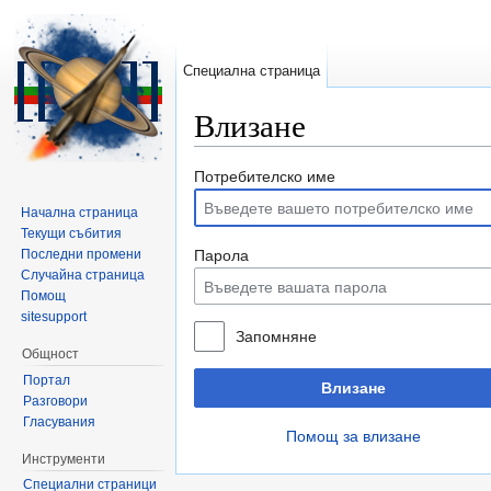
Специална страница
Влизане
Направо към:
навигация
,
търсене
Потребителско име
Начална страница
Текущи събития
Последни промени
Парола
Случайна страница
Помощ
sitesupport
Запомняне
Общност
Портал
Влизане
Разговори
Гласувания
Помощ за влизане
Инструменти
Специални страници