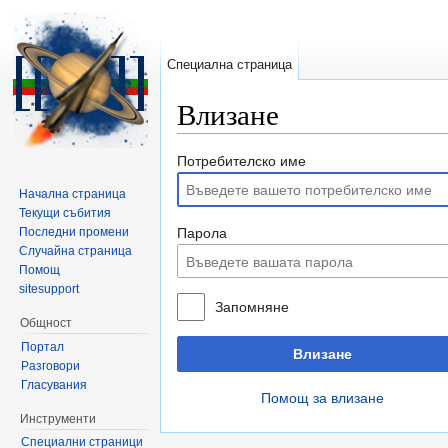
Специална страница
Влизане
Направо към:
навигация
,
търсене
Потребителско име
Начална страница
Текущи събития
Последни промени
Парола
Случайна страница
Помощ
sitesupport
Запомняне
Общност
Портал
Влизане
Разговори
Гласувания
Помощ за влизане
Инструменти
Специални страници