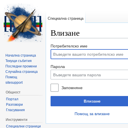
Специална страница
Влизане
Направо към:
навигация
,
търсене
Потребителско име
Начална страница
Текущи събития
Последни промени
Парола
Случайна страница
Помощ
sitesupport
Запомняне
Общност
Портал
Влизане
Разговори
Гласувания
Помощ за влизане
Инструменти
Специални страници