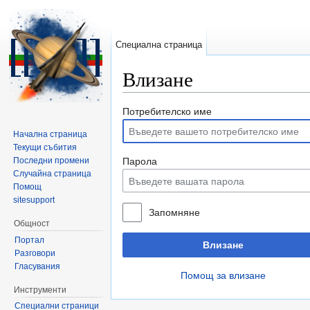
Специална страница
Влизане
Направо към:
навигация
,
търсене
Потребителско име
Начална страница
Текущи събития
Последни промени
Парола
Случайна страница
Помощ
sitesupport
Запомняне
Общност
Портал
Влизане
Разговори
Гласувания
Помощ за влизане
Инструменти
Специални страници