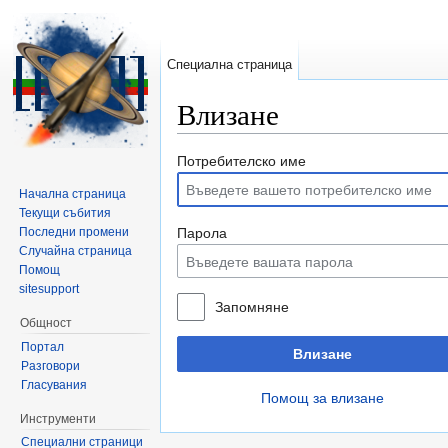
Специална страница
Влизане
Направо към:
навигация
,
търсене
Потребителско име
Начална страница
Текущи събития
Последни промени
Парола
Случайна страница
Помощ
sitesupport
Запомняне
Общност
Портал
Влизане
Разговори
Гласувания
Помощ за влизане
Инструменти
Специални страници