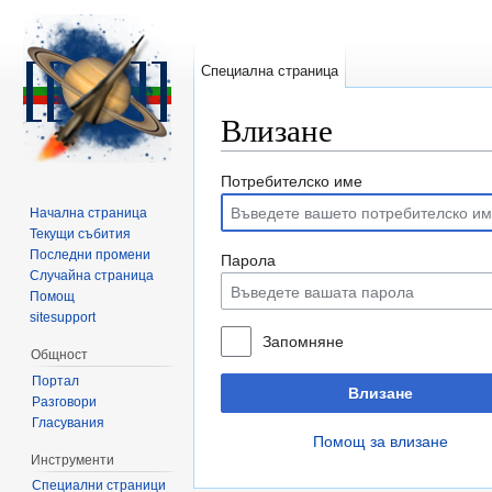
Специална страница
Влизане
Направо към:
навигация
,
търсене
Потребителско име
Начална страница
Текущи събития
Последни промени
Парола
Случайна страница
Помощ
sitesupport
Запомняне
Общност
Портал
Влизане
Разговори
Гласувания
Помощ за влизане
Инструменти
Специални страници