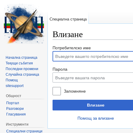
Специална страница
Влизане
Направо към:
навигация
,
търсене
Потребителско име
Начална страница
Текущи събития
Последни промени
Парола
Случайна страница
Помощ
sitesupport
Запомняне
Общност
Портал
Влизане
Разговори
Гласувания
Помощ за влизане
Инструменти
Специални страници