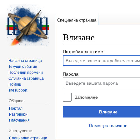
Специална страница
Влизане
Направо към:
навигация
,
търсене
Потребителско име
Начална страница
Текущи събития
Последни промени
Парола
Случайна страница
Помощ
sitesupport
Запомняне
Общност
Портал
Влизане
Разговори
Гласувания
Помощ за влизане
Инструменти
Специални страници