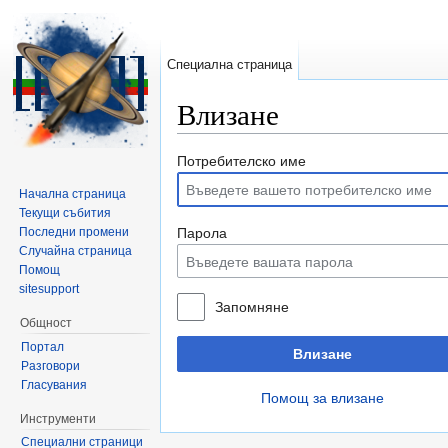
Специална страница
Влизане
Направо към:
навигация
,
търсене
Потребителско име
Начална страница
Текущи събития
Последни промени
Парола
Случайна страница
Помощ
sitesupport
Запомняне
Общност
Портал
Влизане
Разговори
Гласувания
Помощ за влизане
Инструменти
Специални страници