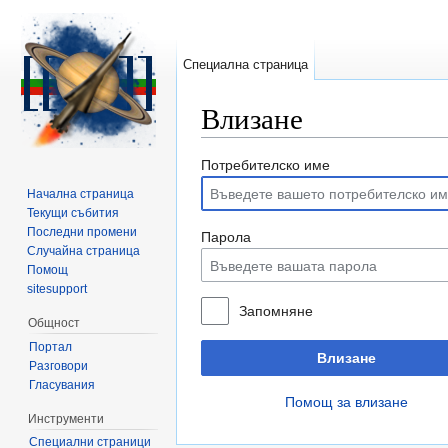
Специална страница
Влизане
Направо към:
навигация
,
търсене
Потребителско име
Начална страница
Текущи събития
Последни промени
Парола
Случайна страница
Помощ
sitesupport
Запомняне
Общност
Портал
Влизане
Разговори
Гласувания
Помощ за влизане
Инструменти
Специални страници