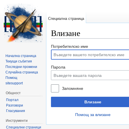
Специална страница
Влизане
Направо към:
навигация
,
търсене
Потребителско име
Начална страница
Текущи събития
Последни промени
Парола
Случайна страница
Помощ
sitesupport
Запомняне
Общност
Портал
Влизане
Разговори
Гласувания
Помощ за влизане
Инструменти
Специални страници