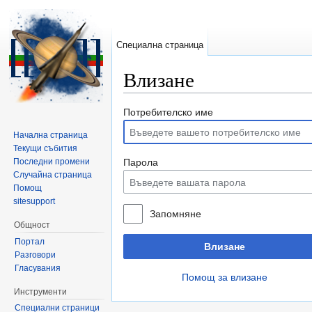
Специална страница
Влизане
Направо към:
навигация
,
търсене
Потребителско име
Начална страница
Текущи събития
Последни промени
Парола
Случайна страница
Помощ
sitesupport
Запомняне
Общност
Портал
Влизане
Разговори
Гласувания
Помощ за влизане
Инструменти
Специални страници