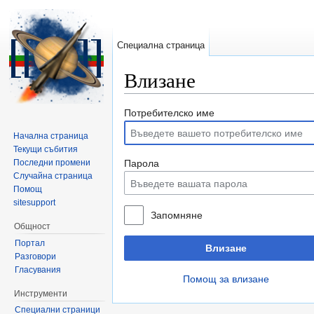
Специална страница
Влизане
Направо към:
навигация
,
търсене
Потребителско име
Начална страница
Текущи събития
Последни промени
Парола
Случайна страница
Помощ
sitesupport
Запомняне
Общност
Портал
Влизане
Разговори
Гласувания
Помощ за влизане
Инструменти
Специални страници