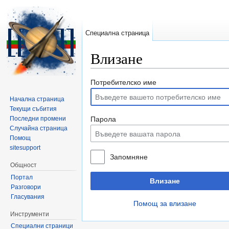
Специална страница
Влизане
Направо към:
навигация
,
търсене
Потребителско име
Начална страница
Текущи събития
Последни промени
Парола
Случайна страница
Помощ
sitesupport
Запомняне
Общност
Портал
Влизане
Разговори
Гласувания
Помощ за влизане
Инструменти
Специални страници