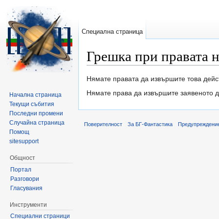
Специална страница
Грешка при правата 
Направо към:
навигация
,
търсене
Нямате правата да извършите това дейс
Нямате права да извършите заявеното д
Начална страница
Текущи събития
Последни промени
Случайна страница
Поверителност
За БГ-Фантастика
Предупреждени
Помощ
sitesupport
Общност
Портал
Разговори
Гласувания
Инструменти
Специални страници