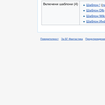
Включени шаблони (4)
Шаблон:!
(
п
Шаблон:Dlb
Шаблон:Wikil
Шаблон:Инф
Поверителност
За БГ-Фантастика
Предупреждени