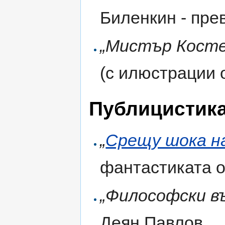
Биленкин - пр
„Мистър Костел
(с илюстрации 
Публицистик
„
Срещу шока н
фантастиката о
„Философски в
Деян Павлов