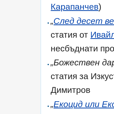
Карапанчев
)
„
След десет ве
статия от
Ивайл
несбъднати про
„Божествен да
статия за Изку
Димитров
„
Екоцид или Е