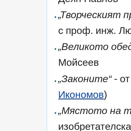
„Творческият п
с проф. инж. Л
„Великото обе
Мойсеев
„Законите“
- о
Икономов
)
„Мястото на 
изобретателска