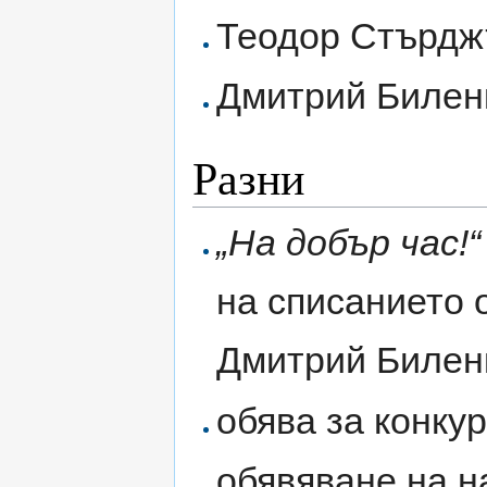
Теодор Стърд
Дмитрий Билен
Разни
„На добър час!“
на списанието 
Дмитрий Билен
обява за конку
обявяване на н