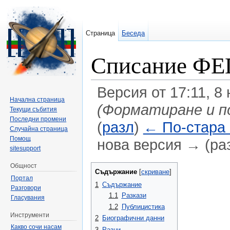
Страница
Беседа
Списание ФЕП
Версия от 17:11, 8
Начална страница
(Форматиране и п
Текущи събития
Последни промени
(
разл
)
← По-стара
Случайна страница
Помощ
нова версия → (ра
sitesupport
Направо към:
навигация
,
търсене
Общност
Съдържание
[
скриване
]
Портал
1
Съдържание
Разговори
1.1
Разкази
Гласувания
1.2
Публицистика
Инструменти
2
Биографични данни
Какво сочи насам
3
Разни