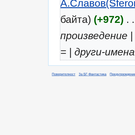
А.Славов(Sferoi
байта)
(+972)
‎
. .
произведение |
= | други-имена 
Поверителност
За БГ-Фантастика
Предупреждени