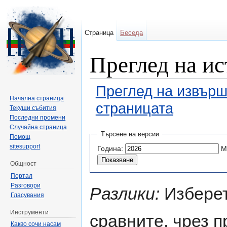
Страница
Беседа
Преглед на ис
Преглед на извърш
Начална страница
страницата
Текущи събития
Последни промени
Направо към:
навигация
,
търсене
Случайна страница
Търсене на версии
Помощ
sitesupport
Година:
М
Общност
Портал
Разговори
Разлики:
Изберет
Гласувания
Инструменти
сравните, чрез 
Какво сочи насам