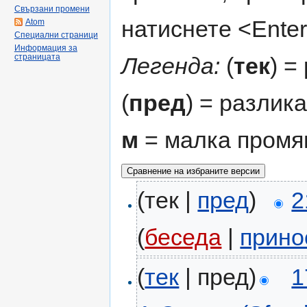
Свързани промени
натиснете <Enter
Atom
Специални страници
Информация за
страницата
Легенда:
(
тек
) =
(
пред
) = разлик
м
= малка промя
(тек |
пред
)
2
(
беседа
|
прино
(
тек
| пред)
1