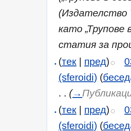
(Издателство 
като „Трупове 
статия за про
(
тек
|
пред
)
0
(sferoidi)
(
бесед
. .
(
→
Публикаци
(
тек
|
пред
)
0
(sferoidi)
(
бесед