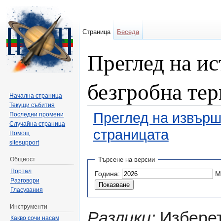
Страница
Беседа
Преглед на ис
безгробна те
Начална страница
Текущи събития
Преглед на извърш
Последни промени
Случайна страница
страницата
Помощ
sitesupport
Направо към:
навигация
,
търсене
Общност
Търсене на версии
Портал
Година:
М
Разговори
Гласувания
Инструменти
Разлики:
Изберет
Какво сочи насам