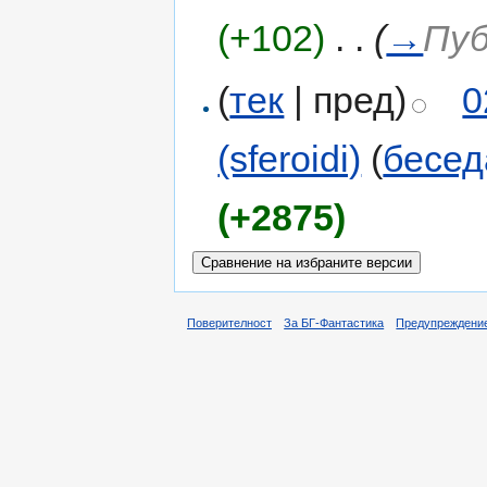
(+102)
‎
. .
(
→
Пуб
(
тек
| пред)
0
(sferoidi)
(
бесед
(+2875)
Поверителност
За БГ-Фантастика
Предупреждени