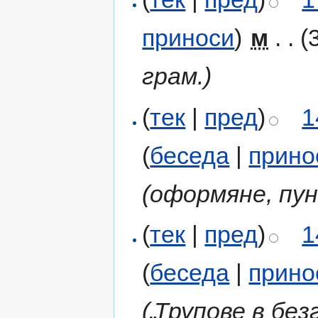
приноси
)
‎
м
. .
(
грам.)
(
тек
|
пред
)
1
(
беседа
|
прино
(оформяне, пу
(
тек
|
пред
)
1
(
беседа
|
прино
(„Трупове в бе