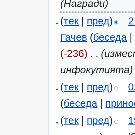
(Награди)
(
тек
|
пред
)
2
Гачев
(
беседа
(-236)
‎
. .
(измес
инфокутията)
(
тек
|
пред
)
0
(
беседа
|
прино
(
тек
|
пред
)
1