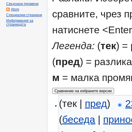
Свързани промени
Atom
сравните, чрез 
Специални страници
Информация за
страницата
натиснете <Enter
Легенда:
(
тек
) =
(
пред
) = разлик
м
= малка промя
(тек |
пред
)
2
(
беседа
|
прино