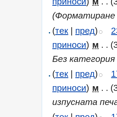
приноси
)
‎
м
. .
(
(Форматиране 
(
тек
|
пред
)
2
приноси
)
‎
м
. .
(
Без категория 
(
тек
|
пред
)
1
приноси
)
‎
м
. .
(
изпусната печ
(
тек
|
пред
)
1