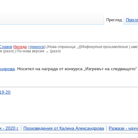
Преглед
Прегл
Славов
(
беседа
|
приноси
)
(Нова страница: „{{Инфокутия произведение | име = 
я (разл) | По-нова версия → (разл)
андрова
. Носител на награда от конкурса „Изгревът на следващото“ 
19-20
 - 2020 г.
Произведения от Калина Александрова
Разкази - нау