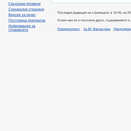
Свързани промени
Специални страници
Последна редакция на страницата: в 16:49, на 26
Версия за печат
Освен ако не е посочено друго, съдържанието е
Постоянна препратка
Информация за
Поверителност
За БГ-Фантастика
Предупреж
страницата