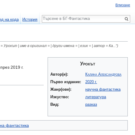
Влизане
Търсене
ед на кода
История
Урокът | име в оригинал = | други-имена = | език = | автор = Ка...“)
Урокът
през 2019 г.
Автор(и):
Калина Александрова
Първо издание:
2020 г.
Жанр(ове):
научна фантастика
Изкуство:
литература
Вид:
разказ
чна фантастика