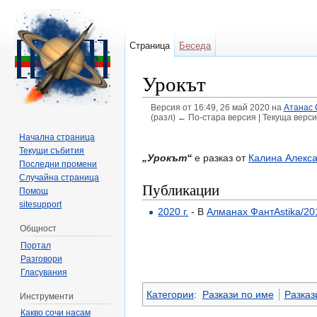
Страница
Беседа
Урокът
Версия от 16:49, 26 май 2020 на
Атанас 
(разл) ← По-стара версия | Текуща верси
Направо към:
навигация
,
търсене
Начална страница
Текущи събития
„Урокът“
е разказ от
Калина Алекс
Последни промени
Случайна страница
Публикации
Помощ
sitesupport
2020 г.
- В
Алманах ФантАstika/20
Общност
Портал
Разговори
Гласувания
Категории
:
Разкази по име
Разкази
Инструменти
Какво сочи насам