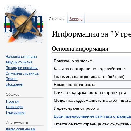
Страница
Беседа
Информация за "Утре
Направо към:
навигация
,
търсене
Основна информация
Начална страница
Показвано заглавие
Текущи събития
Последни промени
Ключ за сортиране по подразбиране
Случайна страница
Големина на страницата (в байтове)
Помощ
Номер на страницата
sitesupport
Език на съдържанието на страницата
Общност
Модел на съдържанието на страницата
Портал
Разговори
Индексиране от роботи
Гласувания
Брой пренасочвания към тази страница
Инструменти
Отчита се като страница със съдържан
Какво сочи насам