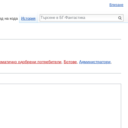
Влизане
Търсене
ед на кода
История
оматично одобрени потребители
,
Ботове
,
Администратори
,