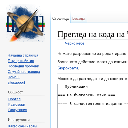
Страница
Беседа
Преглед на кода на
←
Черно небе
Направо към:
навигация
,
търсене
Нямате разрешение за редактиране 
Начална страница
Текущи събития
Заявеното действие могат да изпълн
Последни промени
Бюрократи
.
Случайна страница
Помощ
Можете да разгледате и да копирате 
sitesupport
Общност
Портал
Разговори
Гласувания
Инструменти
Какво сочи насам