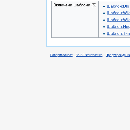
Включени шаблони (5)
Шаблон:Dlb
Шаблон:Wikic
Шаблон:Wikil
Шаблон:Инф
Шаблон:Тип
Поверителност
За БГ-Фантастика
Предупреждени