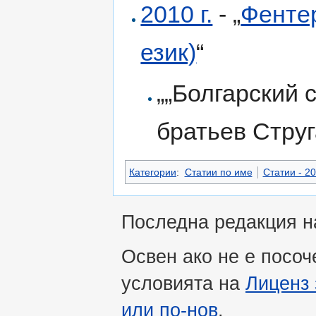
2010 г.
- „
Фентер
език)
“
„„Болгарский 
братьев Струг
Категории
:
Статии по име
Статии - 20
Последна редакция на
Освен ако не е посоч
условията на
Лиценз 
или по-нов
.