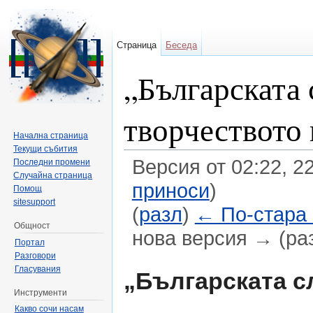
Страница
Беседа
„Българската 
творчеството 
Начална страница
Текущи събития
Версия от 02:22, 2
Последни промени
Случайна страница
приноси
)
Помощ
sitesupport
(
разл
)
← По-стара
Общност
нова версия → (ра
Портал
Направо към:
навигация
,
търсене
Разговори
Гласувания
„Българската с
Инструменти
Какво сочи насам