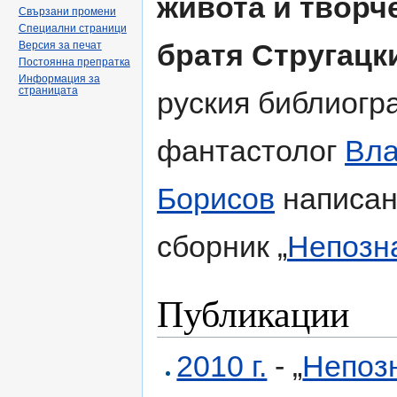
живота и творч
Свързани промени
Специални страници
братя Стругацк
Версия за печат
Постоянна препратка
Информация за
страницата
руския библиогр
фантастолог
Вл
Борисов
написан
сборник „
Непозн
Публикации
2010 г.
- „
Непозн