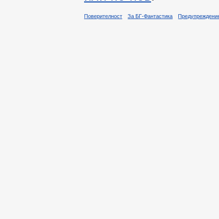
Поверителност
За БГ-Фантастика
Предупреждени