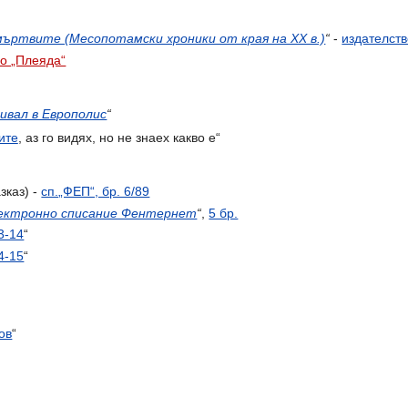
мъртвите (Месопотамски хроники от края на ХХ в.)
“
-
издателств
во „Плеяда“
вал в Европолис
“
ите
, аз го видях, но не знаех какво е“
зказ) -
сп.„ФЕП“, бр. 6/89
ектронно списание Фентернет
“
,
5 бр.
3-14
“
4-15
“
ов
“