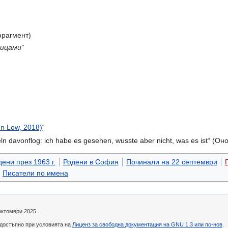
рагмент)
тицами“
en Low, 2018)
“
ln davonflog: ich habe es gesehen, wusste aber nicht, was es ist“ (О
ени през 1963 г.
Родени в София
Починали на 22 септември
Писатели по имена
октомври 2025.
 достъпно при условията на
Лиценз за свободна документация на GNU 1.3 или по-нов
.