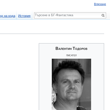
Влизане
Търсене
ед на кода
История
Валентин Тодоров
писател