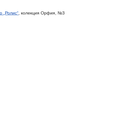
о „Ролис“
, колекция Орфия, №3