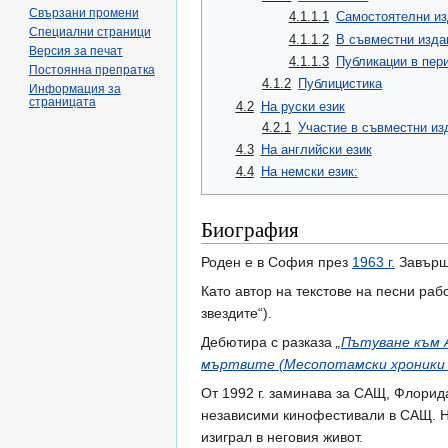
Свързани промени
4.1.1.1
Самостоятелни из
Специални страници
4.1.1.2
В съвместни изда
Версия за печат
4.1.1.3
Публикации в пер
Постоянна препратка
4.1.2
Публицистика
Информация за
страницата
4.2
На руски език
4.2.1
Участие в съвместни из
4.3
На английски език
4.4
На немски език:
Биография
Роден е в София през
1963 г.
Завърши
Като автор на текстове на песни раб
звездите“).
Дебютира с разказа
„
Пътуване към 
мъртвите (Месопотамски хроники о
От 1992 г. заминава за САЩ, Флорид
независими кинофестивали в САЩ. Не
изиграл в неговия живот.