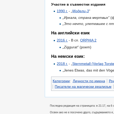
Участие в съвместни издания
1990 г.
-
„
Модели-3
“
„Иркала, страна мертвых“
(ф
„Это нечто, улетевшее с п
На английски език
2016 г.
- В сп.
ORPHIA 2
„Ziggurat“
(poem)
На немски език:
2018 г.
- „
Sternmetall (Vеrlag Torst
„Jenes Etwas, das mit den Vöge
Категории
:
Личности по имена
Род
Писатели на магически реализъм
Последна редакция на страницата: в 21:17, на 6 
Освен ако не е посочено друго, съдържанието е