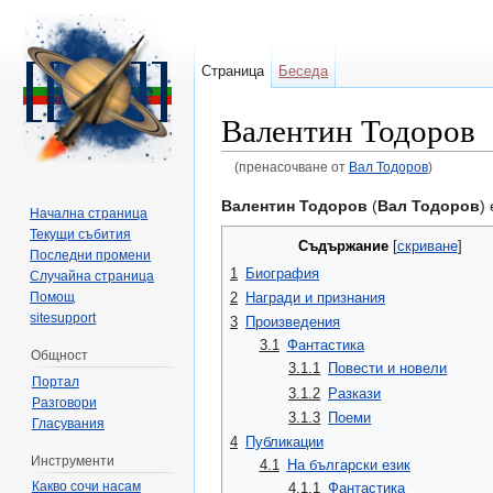
Страница
Беседа
Валентин Тодоров
(пренасочване от
Вал Тодоров
)
Направо към:
навигация
,
търсене
Валентин Тодоров
(
Вал Тодоров
)
Начална страница
Текущи събития
Съдържание
[
скриване
]
Последни промени
1
Биография
Случайна страница
Помощ
2
Награди и признания
sitesupport
3
Произведения
3.1
Фантастика
Общност
3.1.1
Повести и новели
Портал
3.1.2
Разкази
Разговори
3.1.3
Поеми
Гласувания
4
Публикации
Инструменти
4.1
На български език
Какво сочи насам
4.1.1
Фантастика