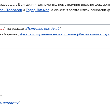
е завръща в България и заснема пълнометражния игрално-докуме
лай Теллалов
и
Тодор Ялъмов
, а сюжетът засяга някои социални
ков
“, за разказа
„
Пътуване към Акад
“
за сборника
„
Иркала - страната на мъртвите (Месопотамски хрон
о
“
 с птиците
“