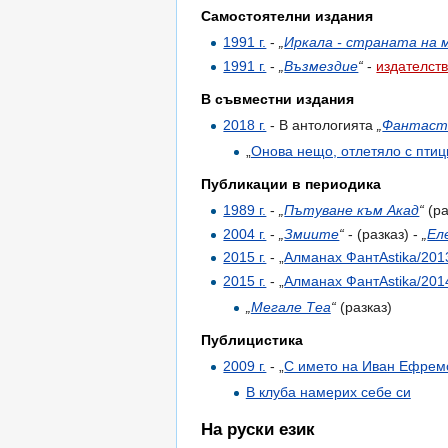
Самостоятелни издания
1991 г.
-
„
Иркала - страната на 
1991 г.
-
„
Възмездие
“
-
издателст
В съвместни издания
2018 г.
- В антологията
„
Фантасти
„
Онова нещо, отлетяло с птиц
Публикации в периодика
1989 г.
-
„
Пътуване към Акад
“
(ра
2004 г.
-
„
Змиите
“
- (разказ) -
„
Ел
2015 г.
- „
Алманах ФантАstika/201
2015 г.
- „
Алманах ФантАstika/201
„
Мегале Теа
“
(разказ)
Публицистика
2009 г.
- „
С името на Иван Ефрем
В клуба намерих себе си
На руски език