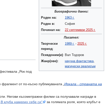
Биографични данни:
Роден на:
1963 г.
Роден в:
София
Починал на:
22 септември
2025 г.
Писател:
Творчески
1989 г.
-
2025 г.
период
:
Псевдоним(и)
:
Вал Тодоров
Жанр(ове):
научна фантастика
,
магически реализъм
 фестивала „Рок под
 е фрагмент от по-късно публикуваната
„
Иркала - страната на
аботи. Негови късометражни филми са получавали награди в
„В клуба намерих себе си“
за голямата роля, която клубът е