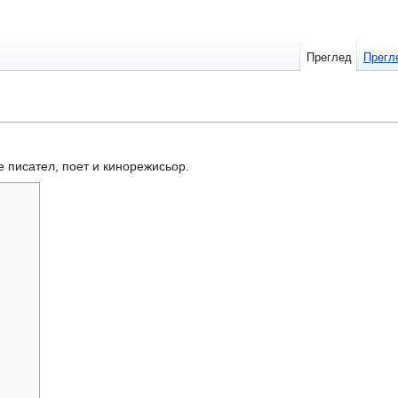
Преглед
Прегл
 е писател, поет и кинорежисьор.