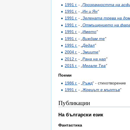
1991 г.
-
„
Прозрачността на ас
1991 г.
-
„
Ин и Ян
“
1991 г.
-
„
Зелената трева на до
1991 г.
-
„
Отмъщението на фар
1991 г.
-
„
Името
“
1991 г.
-
„
Виждам те
“
1991 г.
-
„
Дедал
“
2004 г.
-
„
Змиите
“
2012 г.
-
„
Рана на нар
“
2015 г.
-
„
Мегале Теа
“
Поеми
1986 г.
- „
Ръжд
“ - стихотворение
1991 г.
-
„
Жрецът е мъртъв
“
Публикации
На български език
Фантастика