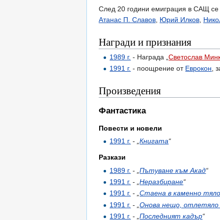
След 20 години емиграция в САЩ с
Атанас П. Славов
,
Юрий Илков
,
Нико
Награди и признания
1989 г.
- Награда „
Светослав Мин
1991 г.
- поощрение от
Еврокон
, 
Произведения
Фантастика
Повести и новели
1991 г.
-
„
Книгата
“
Разкази
1989 г.
-
„
Пътуване към Акад
“
1991 г.
-
„
Неразбиране
“
1991 г.
-
„
Стаена в каменно тял
1991 г.
-
„
Онова нещо, отлетяло
1991 г.
-
„
Последният кадър
“