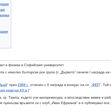
дания
ния
иодика
дания
л е физика в Софийския университет.
оти с няколко български рок групи (с „Дървото“ печели І награда на
Акад
“
през
1989 г.
, отличен с ІІ награда в конкурс на сп. „
ФЕП
“. Той
т края на ХХ в.)
“
.
а, гр. Тампа, където учи кинорежисура, а впоследствие живее и р
 прекъсва връзките си с клуб „Иван Ефремов“ и е публикувал есе