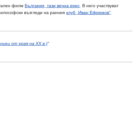
нтален филм
България, тази вечна ерес
. В него участвуват
-философски възгледи на ранния
клуб „Иван Ефремов“
.
ики от края на ХХ в.)
“