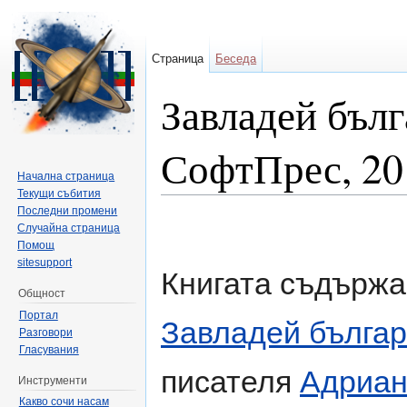
Страница
Беседа
Завладей бълг
СофтПрес, 20
Начална страница
Текущи събития
Направо към:
навигация
,
търсене
Последни промени
Случайна страница
Помощ
sitesupport
Книгата съдържа
Общност
Портал
Завладей българ
Разговори
Гласувания
писателя
Адриан
Инструменти
Какво сочи насам