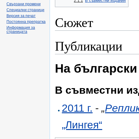
2.1.1
В съвместни издания
Свързани промени
Специални страници
Сюжет
Версия за печат
Постоянна препратка
Информация за
страницата
Публикации
На български
В съвместни и
2011 г.
-
„
Репли
„Лингея“