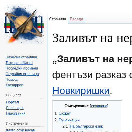
Страница
Беседа
Заливът на не
Направо към:
навигация
,
търсене
„Заливът на не
Начална страница
Текущи събития
Последни промени
фентъзи разказ 
Случайна страница
Помощ
sitesupport
Новкиришки
.
Общност
Портал
Съдържание
[
скриване
]
Разговори
1
Сюжет
Гласувания
2
Публикации
Инструменти
2.1
На български език
Какво сочи насам