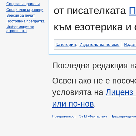
Свързани промени
от писателката
П
Специални страници
Версия за печат
Постоянна препратка
към езотерика и 
Информация за
страницата
Категории
:
Издателства по име
Издат
Последна редакция на
Освен ако не е посоч
условията на
Лиценз 
или по-нов
.
Поверителност
За БГ-Фантастика
Предупреждени