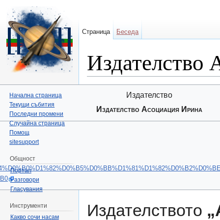
Страница
Беседа
Издателство 
Направо към:
навигация
,
търсене
Издателство
Начална страница
Текущи събития
Издателство Асоциация Ирина
Последни промени
Случайна страница
Помощ
sitesupport
Общност
%D0%B4%D0%B0%D1%82%D0%B5%D0%BB%D1%81%D1%82%D0%B2%D0
Портал
B0
Разговори
Гласувания
Издателството
„
Инструменти
Какво сочи насам