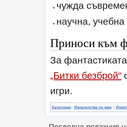
чужда съвреме
научна, учебна
Приноси към ф
За фантастиката
„Битки безброй“
о
игри.
Категории
:
Издателства по име
Издат
Последна редакция на