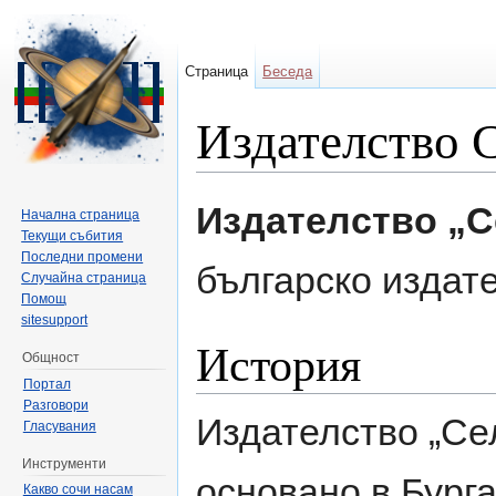
Страница
Беседа
Издателство 
Направо към:
навигация
,
търсене
Издателство „С
Начална страница
Текущи събития
Последни промени
българско издат
Случайна страница
Помощ
sitesupport
История
Общност
Портал
Разговори
Издателство „Се
Гласувания
Инструменти
основано в Бург
Какво сочи насам