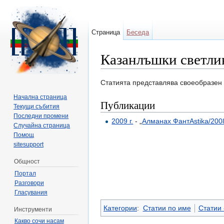
Страница
Беседа
Казанлъшки светли
Направо към:
навигация
,
търсене
Статията представлява своеобразен
Начална страница
Публикации
Текущи събития
Последни промени
2009 г.
- „
Алманах ФантАstika/200
Случайна страница
Помощ
sitesupport
Общност
Портал
Разговори
Гласувания
Категории
:
Статии по име
Статии -
Инструменти
Какво сочи насам