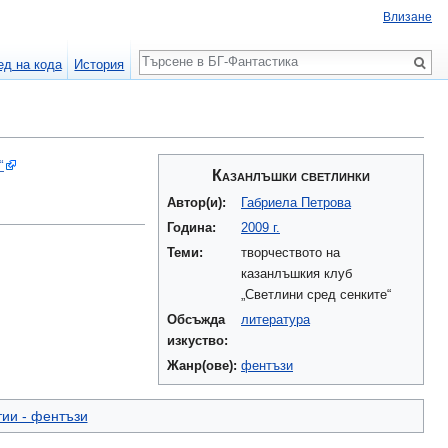
Влизане
Търсене
ед на кода
История
“
Казанлъшки светлинки
Автор(и):
Габриела Петрова
Година:
2009 г.
Теми:
творчеството на
казанлъшкия клуб
„Светлини сред сенките“
Обсъжда
литература
изкуство:
Жанр(ове):
фентъзи
тии - фентъзи