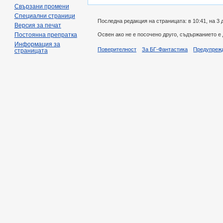
Свързани промени
Специални страници
Последна редакция на страницата: в 10:41, на 3 
Версия за печат
Освен ако не е посочено друго, съдържанието е
Постоянна препратка
Информация за
Поверителност
За БГ-Фантастика
Предупреж
страницата