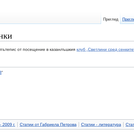
Преглед
Прегл
нки
 пътепис от посещение в казанлъшкия
клуб „Светлини сред сенките
8
“
 2009 г.
Статии от Габриела Петрова
Статии - литература
Ста