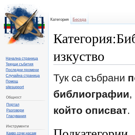
Категория
Беседа
Категория:Би
изкуство
Начална страница
Текущи събития
Направо към:
навигация
,
търсене
Последни промени
Тук са събрани
п
Случайна страница
Помощ
sitesupport
библиографии
,
Общност
Портал
който описват
.
Разговори
Гласувания
Инструменти
Подкатегории
Какво сочи насам