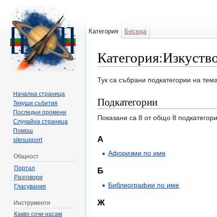
Категория
Беседа
Категория:Изкуств
Направо към:
навигация
,
търсене
Тук са събрани подкатегории на тем
Начална страница
Подкатегории
Текущи събития
Последни промени
Показани са 8 от общо 8 подкатегори
Случайна страница
Помощ
А
sitesupport
Афоризми по име
Общност
Портал
Б
Разговори
Библиографии по име
Гласувания
Ж
Инструменти
Какво сочи насам