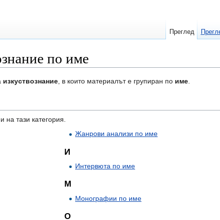
Преглед
Прегл
ознание по име
а
изкуствознание
, в които материалът е групиран по
име
.
и на тази категория.
Жанрови анализи по име
И
Интервюта по име
М
Монографии по име
О