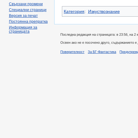
Свързани промени
Специални страници
Категория
:
Изкуствознание
Версия за печат
Постоянна препратка
Информация за
страницата
Последна редакция на страницата: в 23:56, на 2 
Освен ако не е посочено друго, съдържанието е
Поверителност
За БГ-Фантастика
Предупреж