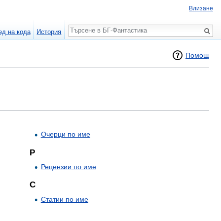
Влизане
Търсене
ед на кода
История
Помощ
Очерци по име
Р
Рецензии по име
С
Статии по име