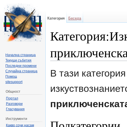
Категория
Беседа
Категория:Из
приключенска
Начална страница
Текущи събития
Направо към:
навигация
,
търсене
Последни промени
В тази категори
Случайна страница
Помощ
sitesupport
изкуствознанието
Общност
Портал
приключенскат
Разговори
Гласувания
Инструменти
Подкатегории
Какво сочи насам