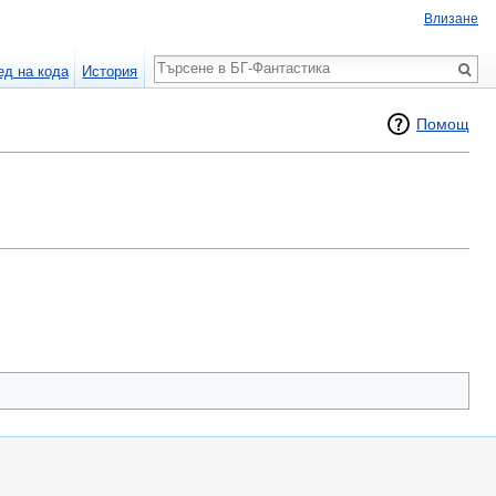
Влизане
Търсене
ед на кода
История
Помощ