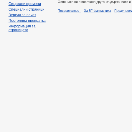
Освен ако не е посочено друго, съдържанието е
Свързани промени
Специални страници
Поверителност
За БГ-Фантастика
Предупреж
Версия за печат
Постоянна препратка
Информация за
страницата