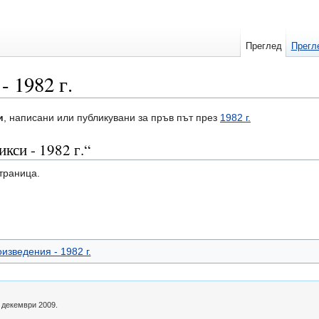
Преглед
Прегл
 1982 г.
и
, написани или публикувани за пръв път през
1982 г.
кси - 1982 г.“
траница.
изведения - 1982 г.
1 декември 2009.