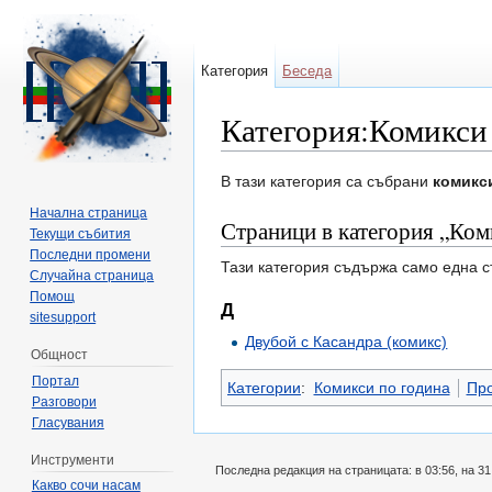
Категория
Беседа
Категория:Комикси -
Направо към:
навигация
,
търсене
В тази категория са събрани
комикс
Начална страница
Страници в категория „Коми
Текущи събития
Последни промени
Тази категория съдържа само една с
Случайна страница
Помощ
Д
sitesupport
Двубой с Касандра (комикс)
Общност
Портал
Категории
:
Комикси по година
Про
Разговори
Гласувания
Инструменти
Последна редакция на страницата: в 03:56, на 3
Какво сочи насам