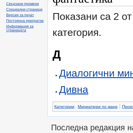
Свързани промени
Специални страници
Показани са 2 от
Версия за печат
Постоянна препратка
Информация за
категория.
страницата
Д
Диалогични ми
Дивна
Категории
:
Миниатюри по жанр
Произ
Последна редакция на