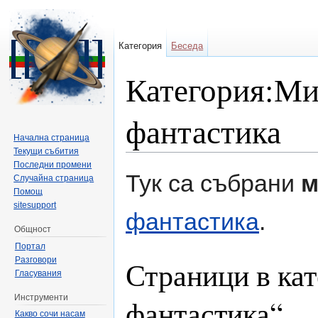
Категория
Беседа
Категория:Ми
фантастика
Начална страница
Текущи събития
Направо към:
навигация
,
търсене
Последни промени
Тук са събрани
м
Случайна страница
Помощ
sitesupport
фантастика
.
Общност
Портал
Разговори
Страници в ка
Гласувания
Инструменти
фантастика“
Какво сочи насам