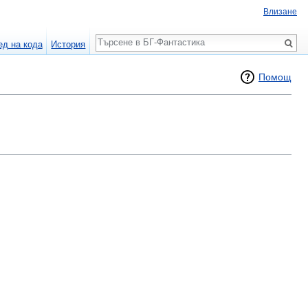
Влизане
Търсене
ед на кода
История
Помощ