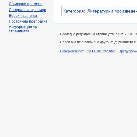
Свързани промени
Специални страници
Категория
:
Литературни произведе
Версия за печат
Постоянна препратка
Информация за
страницата
Последна редакция на страницата: в 02:17, на 19
Освен ако не е посочено друго, съдържанието е
Поверителност
За БГ-Фантастика
Предупреж