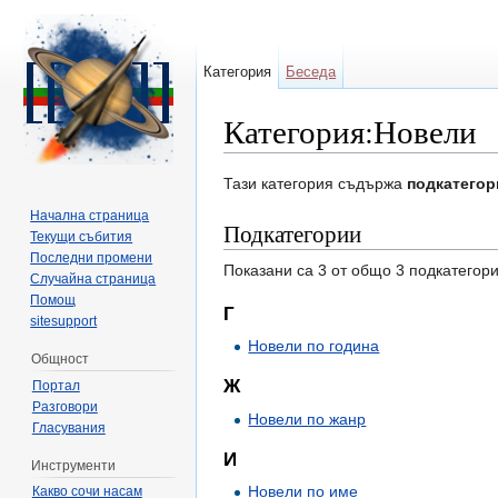
Категория
Беседа
Категория:Новели
Направо към:
навигация
,
търсене
Тази категория съдържа
подкатегор
Начална страница
Подкатегории
Текущи събития
Последни промени
Показани са 3 от общо 3 подкатегори
Случайна страница
Помощ
Г
sitesupport
Новели по година
Общност
Ж
Портал
Разговори
Новели по жанр
Гласувания
И
Инструменти
Новели по име
Какво сочи насам