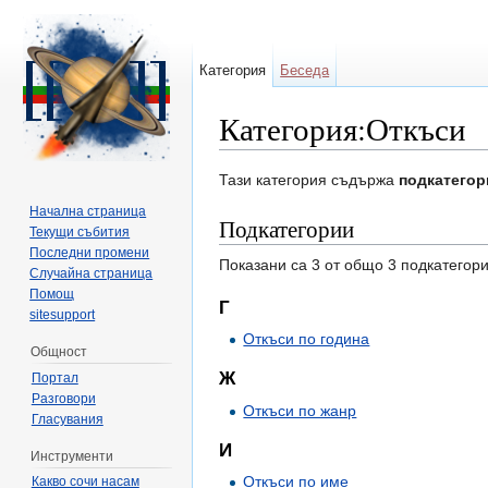
Категория
Беседа
Категория:Откъси
Направо към:
навигация
,
търсене
Тази категория съдържа
подкатегор
Начална страница
Подкатегории
Текущи събития
Последни промени
Показани са 3 от общо 3 подкатегори
Случайна страница
Помощ
Г
sitesupport
Откъси по година
Общност
Ж
Портал
Разговори
Откъси по жанр
Гласувания
И
Инструменти
Откъси по име
Какво сочи насам