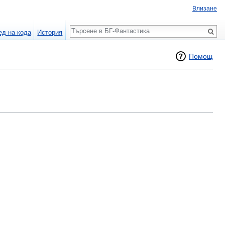
Влизане
Търсене
ед на кода
История
Помощ