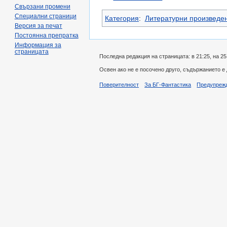
Свързани промени
Специални страници
Категория
:
Литературни произведе
Версия за печат
Постоянна препратка
Информация за
страницата
Последна редакция на страницата: в 21:25, на 25
Освен ако не е посочено друго, съдържанието е
Поверителност
За БГ-Фантастика
Предупреж