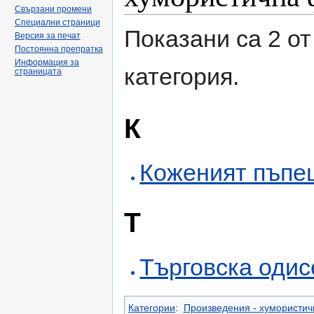
Свързани промени
Специални страници
Показани са 2 от
Версия за печат
Постоянна препратка
Информация за
категория.
страницата
К
Коженият пъпе
Т
Търговска одис
Категории
:
Произведения - хумористич