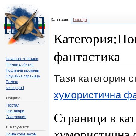
Категория
Беседа
Категория:По
фантастика
Начална страница
Текущи събития
Направо към:
навигация
,
търсене
Последни промени
Тази категория 
Случайна страница
Помощ
sitesupport
хумористична ф
Общност
Портал
Разговори
Страници в кат
Гласувания
Инструменти
хумористична 
Какво сочи насам