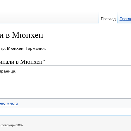
Преглед
Прегл
ли в Мюнхен
 гр.
Мюнхен
, Германия.
чинали в Мюнхен“
траница.
ено място
8 февруари 2007.