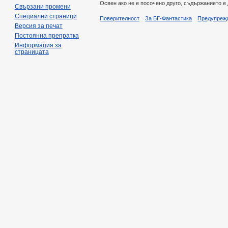
Освен ако не е посочено друго, съдържанието е
Свързани промени
Специални страници
Поверителност
За БГ-Фантастика
Предупреж
Версия за печат
Постоянна препратка
Информация за
страницата