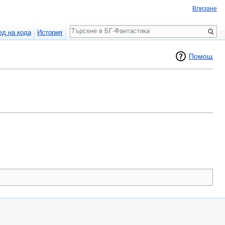
Влизане
Търсене
ед на кода
История
Помощ