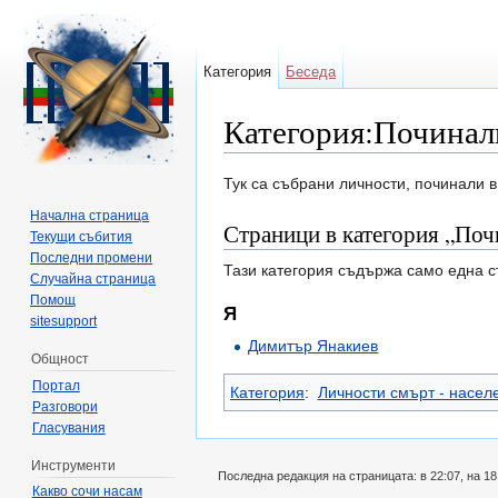
Категория
Беседа
Категория:Почина
Направо към:
навигация
,
търсене
Тук са събрани личности, починали в
Начална страница
Страници в категория „По
Текущи събития
Последни промени
Тази категория съдържа само една с
Случайна страница
Помощ
Я
sitesupport
Димитър Янакиев
Общност
Портал
Категория
:
Личности смърт - насел
Разговори
Гласувания
Инструменти
Последна редакция на страницата: в 22:07, на 1
Какво сочи насам