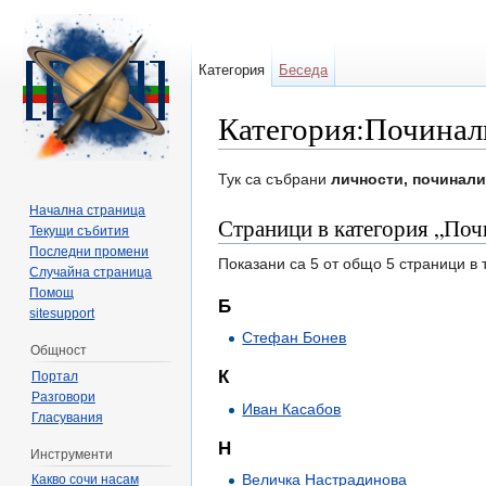
Категория
Беседа
Категория:Починал
Направо към:
навигация
,
търсене
Тук са събрани
личности, починал
Начална страница
Страници в категория „Поч
Текущи събития
Последни промени
Показани са 5 от общо 5 страници в 
Случайна страница
Помощ
Б
sitesupport
Стефан Бонев
Общност
К
Портал
Разговори
Иван Касабов
Гласувания
Н
Инструменти
Величка Настрадинова
Какво сочи насам