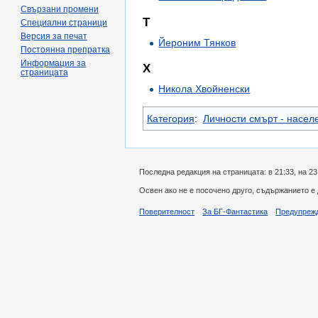
Свързани промени
Т
Специални страници
Версия за печат
Йероним Тянков
Постоянна препратка
Информация за
Х
страницата
Никола Хвойненски
Категория
:
Личности смърт - насел
Последна редакция на страницата: в 21:33, на 23
Освен ако не е посочено друго, съдържанието е
Поверителност
За БГ-Фантастика
Предупреж