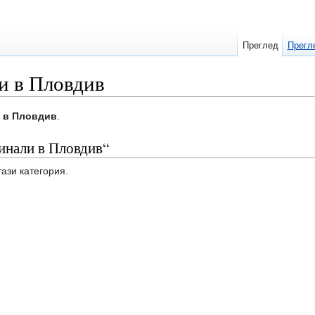
Преглед
Прегл
и в Пловдив
и в Пловдив
.
инали в Пловдив“
тази категория.