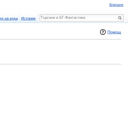
Влизане
Търсене
ед на кода
История
Помощ