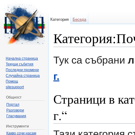
Категория
Беседа
Категория:Поч
Направо към:
навигация
,
търсене
Тук са събрани
л
Начална страница
Текущи събития
Последни промени
г.
Случайна страница
Помощ
sitesupport
Страници в ка
Общност
Портал
г.“
Разговори
Гласувания
Инструменти
Тази категория 
Какво сочи насам