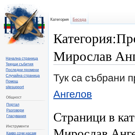
Категория
Беседа
Категория:Пр
Мирослав Ан
Начална страница
Текущи събития
Направо към:
навигация
,
търсене
Последни промени
Тук са събрани 
Случайна страница
Помощ
sitesupport
Ангелов
Общност
Портал
Разговори
Страници в кат
Гласувания
Инструменти
Мирослав Анг
Какво сочи насам