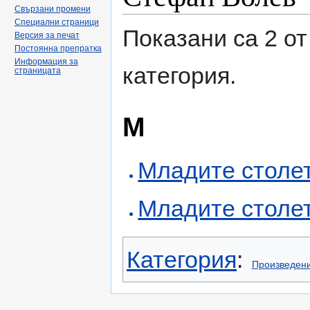
Свързани промени
Специални страници
Показани са 2 от
Версия за печат
Постоянна препратка
Информация за
категория.
страницата
М
Младите столе
Младите столе
Категория
:
Произведени