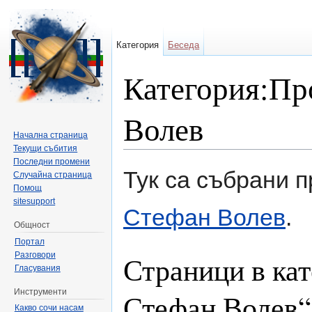
Категория
Беседа
Категория:Пр
Волев
Начална страница
Текущи събития
Направо към:
навигация
,
търсене
Последни промени
Тук са събрани 
Случайна страница
Помощ
sitesupport
Стефан Волев
.
Общност
Портал
Разговори
Страници в кат
Гласувания
Инструменти
Стефан Волев“
Какво сочи насам