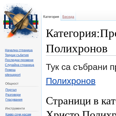
Категория
Беседа
Категория:Пр
Полихронов
Начална страница
Текущи събития
Направо към:
навигация
,
търсене
Последни промени
Тук са събрани 
Случайна страница
Помощ
sitesupport
Полихронов
Общност
Портал
Разговори
Страници в кат
Гласувания
Инструменти
Христо Полих
Какво сочи насам