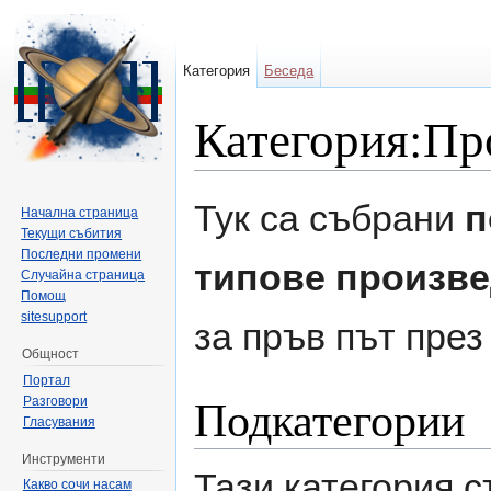
Категория
Беседа
Категория:Про
Направо към:
навигация
,
търсене
Тук са събрани
п
Начална страница
Текущи събития
Последни промени
типове произв
Случайна страница
Помощ
sitesupport
за пръв път пре
Общност
Портал
Подкатегории
Разговори
Гласувания
Инструменти
Тази категория 
Какво сочи насам